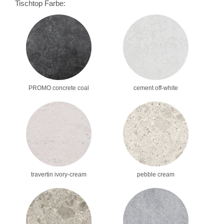
Tischtop Farbe:
PROMO concrete coal
cement off-white
travertin ivory-cream
pebble cream