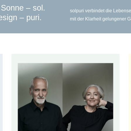
r Sonne – sol.
solpuri verbindet die Lebens
sign – puri.
mit der Klarheit gelungener G