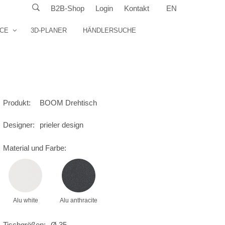
B2B-Shop
Login
Kontakt
EN
ICE
3D-PLANER
HÄNDLERSUCHE
Produkt:
BOOM Drehtisch
Designer:
prieler design
Material und Farbe:
Alu white
Alu anthracite
Tischgrößen:
Ø 35