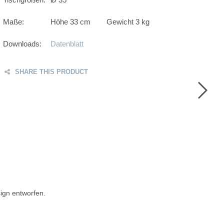
Maße:
Höhe 33 cm
Gewicht 3 kg
Downloads:
Datenblatt
SHARE THIS PRODUCT
F
T
G
P
ign entworfen.