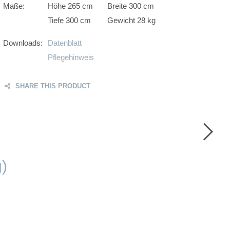
Maße:
Höhe 265 cm
Breite 300 cm
Tiefe 300 cm
Gewicht 28 kg
Downloads:
Datenblatt
Pflegehinweis
SHARE THIS PRODUCT
F
T
G
P
)