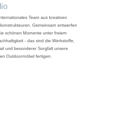
dio
 internationales Team aus kreativen
lkonstrukteuren. Gemeinsam entwerfen
r die schönen Momente unter freiem
hhaltigkeit - das sind die Werkstoffe,
ail und besonderer Sorgfalt unsere
gen Outdoormöbel fertigen.