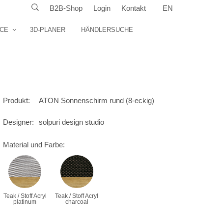
B2B-Shop
Login
Kontakt
EN
ICE
3D-PLANER
HÄNDLERSUCHE
Produkt:
ATON Sonnenschirm rund (8-eckig)
Designer:
solpuri design studio
Material und Farbe:
Teak / Stoff Acryl
Teak / Stoff Acryl
platinum
charcoal