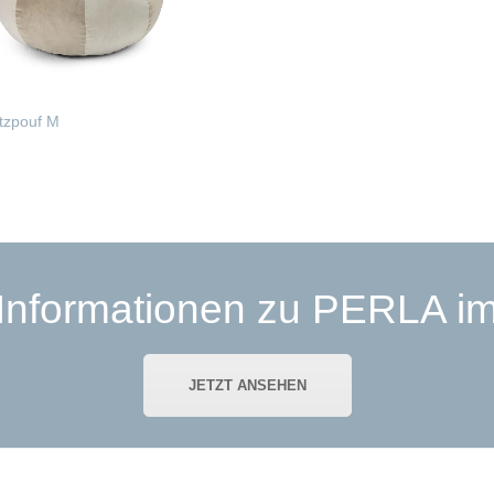
tzpouf M
RLESEN
 Informationen zu PERLA im
JETZT ANSEHEN